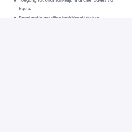
Toegang tot onafhankelijk financieel advies via
Equip.
Regelmatig gezellige bedrijfsactiviteiten,
georganiseerd door de personeelsvereniging, zoals
sportclinics, kookworkshops, filmavonden en LAN-
party's.
Apply
or